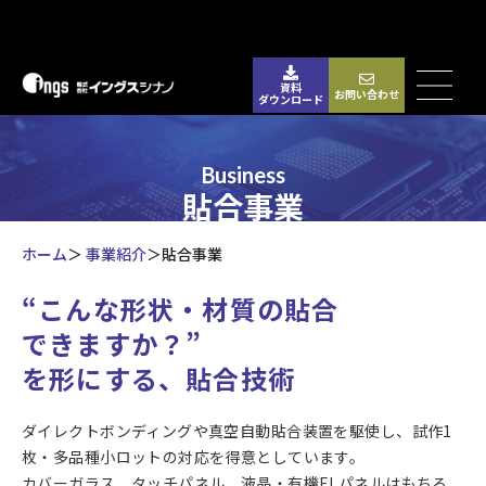
資料
お問い合わせ
ダウンロード
Business
貼合事業
ホーム
事業紹介
貼合事業
“こんな形状・材質の貼合
できますか？”
を形にする、貼合技術
ダイレクトボンディングや真空自動貼合装置を駆使し、試作1
枚・多品種小ロットの対応を得意としています。
カバーガラス、タッチパネル、液晶・有機ELパネルはもちろ