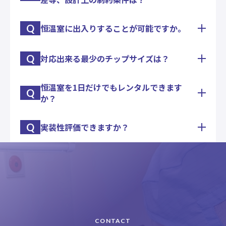
て、守秘義務契約などを締結いたします。評価実施
場所については、必要に応じてパーテーションなど
で隔離いたします。
Q
恒温室に出入りすることが可能ですか。
基板やパッケージ、チップの状況によりまちまちで
す。
Q
対応出来る最少のチップサイズは？
お客様のご都合で、お客様が試験を実施していただ
まずは仕様についてご開示いただける範囲で構いま
くことが可能です。
せんので、ご相談いただければ、都度ご回答させて
いただきます。
恒温室を1日だけでもレンタルできます
基本は、□0.3㎜です。ＬＥＤ等での実績がござい
Q
か？
ます。
担当営業がお伺いいたしますので、お気軽にお問い
合わせください。
Q
実装性評価できますか？
問題はありません。1日からレンタルしていただく
ことが可能です。
プル・シェア・ピールの強度試験機はもとより、冷
熱衝撃試験機・恒温恒湿槽・恒温恒湿室などを持っ
ております。
また、断面カットサンプルなども協力会社さんに委
託出来ますので、まずは必要評価項目についてご相
談ください。
CONTACT