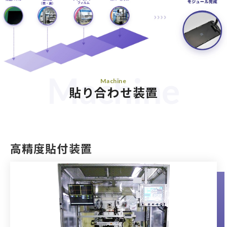
Machine
Machine
貼り合わせ装置
高精度貼付装置