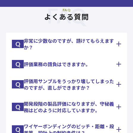
FAQ
FAQ
よくある質問
非常に少数なのですが、請けてもらえます
Q
か？
Q
評価業務の請負はできますか。
1個からお請けいたします。
実際にワイヤーボンディング1本だけという試作案
件もございました。
評価用サンプルをうっかり壊してしまった
初回の業務については、お客様と綿密に内容のレベ
Q
のですが、直しができますか？
ル合せをしてから、業務を請負って実施いたしま
す。
開発段階の製品評価になりますが、守秘義
ワイヤの打ち直しなどは、これまでも実績がござい
Q
務はどのように対応していますか。
ます。ケースバイケースですので、まずはご相談い
ただければと思います。
ワイヤーボンディングのピッチ・距離・段
弊社で請負う場合は、お客様からのご要望に準じ
Q
差等、設計上の制約条件は？