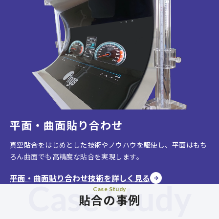
平面・曲面貼り合わせ
真空貼合をはじめとした技術やノウハウを駆使し、平面はもち
ろん曲面でも高精度な貼合を実現します。
平面・曲面貼り合わせ技術を詳しく見る
Case Study
Case Study
貼合の事例