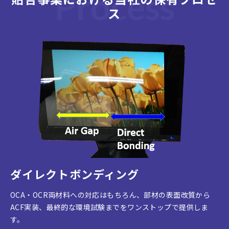
Process
ス
ダイレクトボンディング
OCA・OCR両材料への対応はもちろん、部材の表面改質から
ACF実装、最終的な環境試験までをワンストップで提供しま
す。