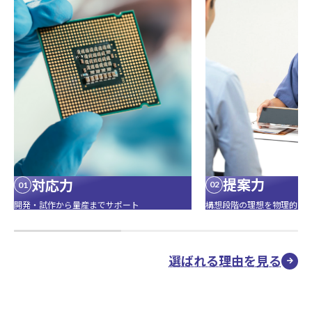
提案力
対応力
02
01
構想段階の理想を物理的な
開発・試作から量産までサポート
選ばれる理由を見る