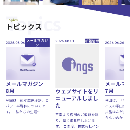
Topics
Topics
トピックス
メールマガジ
メ
新着情報
2026.08.01
2026.08.06
2026.06.26
ン
メールマガジン
メールマ
8月
7月
ウェブサイトをリ
ニューアルしまし
今回は「超小型原子炉」と
今回は、「な
た
パワー半導体についてで
イスの半田付
す。 私たちの生活…
共晶はんだ』
平素より格別のご愛顧を賜
らないのか？」
り、厚く御礼申し上げま
す。 この度、株式会社イン