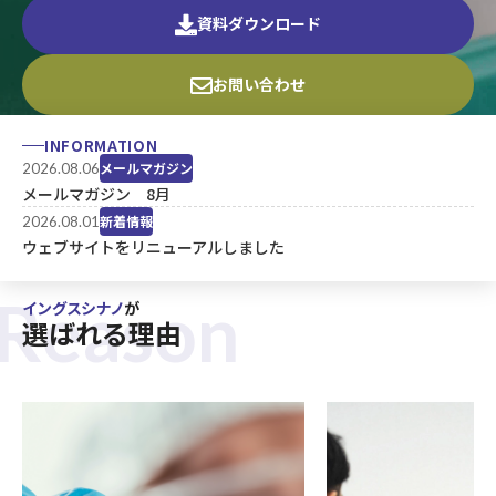
資料ダウンロード
お問い合わせ
INFORMATION
メールマガジン
2026.08.06
メールマガジン 8月
新着情報
2026.08.01
ウェブサイトをリニューアルしました
Reason
イングスシナノ
が
選ばれる理由