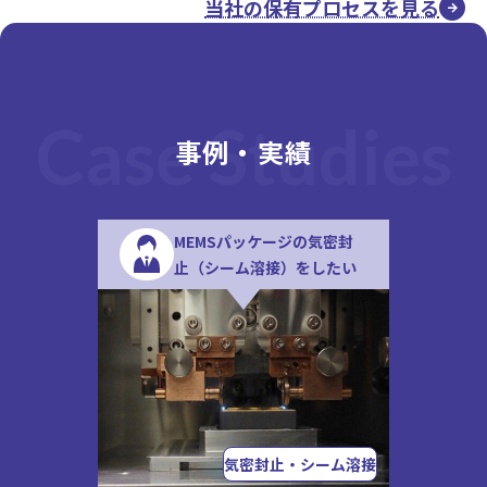
当社の保有プロセスを見る
Case Studies
事例・実績
MEMSパッケージの気密封
止（シーム溶接）をしたい
気密封止・シーム溶接