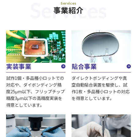
Services
Services
事業紹介
実装事業
貼合事業
試作1個・多品種小ロットでの
ダイレクトボンディングや真
対応や、ダイボンディング精
空自動貼合装置を駆使し、試
度25μm以下、フリップチップ
作1枚・多品種小ロットの対応
精度3μm以下の高精度実装を
を得意としています。
得意としています。