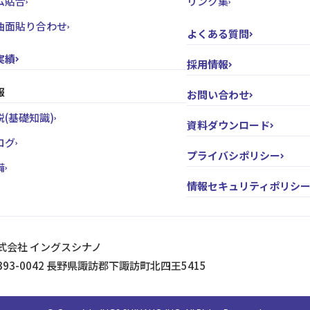
ム貼合
リンク集
曲面貼り合わせ
よくある質問
実績
採用情報
報
お問い合わせ
(基礎知識)
資料ダウンロード
ログ
プライバシポリシー
備
情報セキュリティポリシ
式会社 イングスシナノ
393-0042 長野県諏訪郡下諏訪町北四王5415