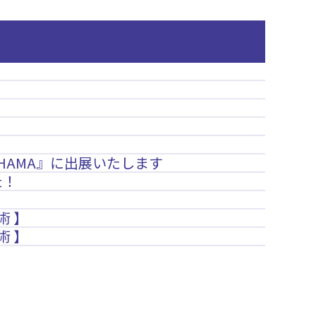
OHAMA』に出展いたします
た！
術 】
術 】