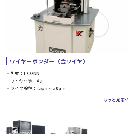
ワイヤーボンダー（金ワイヤ）
型式：I-CONN
ワイヤ材質：Au
ワイヤ線径：15μm～50μｍ
ボンドエリア：X 56mm × Y 80mm
もっと見る
ボンディング精度：±2.0μm
ワイヤー長（Φ25μｍ使用時）：最大7.6mm
最新のループコントロール
デュアル周波数、プログラマブル照明による基板種類対応