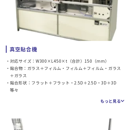
真空貼合機
対応サイズ：W300×L450×t（合計）150（mm）
貼合物：ガラス＋フィルム・フィルム＋フィルム・ガラス
＋ガラス
貼合形状：フラット＋フラット・2.5D＋2.5D・3D＋3D
等々
位置精度：±0.05mm（アライメントマークもしくは外形
もっと見る
合わせ）
加圧設定範囲：0.05～0.5MPa
チャンバー真空度：50Pa以下
真空貼り合わせ装置です。