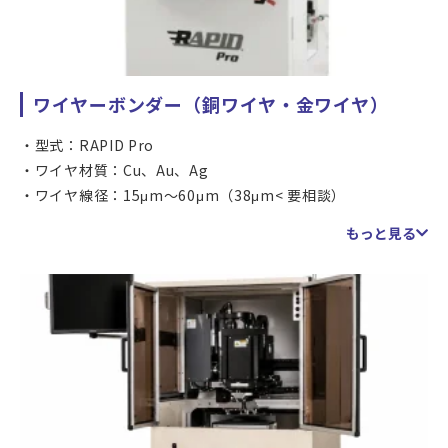
ワイヤーボンダー（銅ワイヤ・金ワイヤ）
型式：RAPID Pro
ワイヤ材質：Cu、Au、Ag
ワイヤ線径：15μm～60μm（38μm< 要相談）
ウルトラファインピッチ能力：35μmインラインパッドピ
もっと見る
ッチ
ボンドエリア：X 56mm×Y 90mm
ワークサイズ：長さ90-300mm、幅25-100mm、厚み0.1-
2.0mm