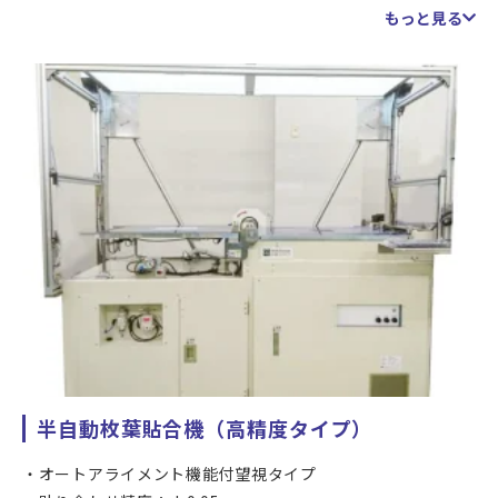
貼合形状：フラット＋フラット
もっと見る
フィルム給材：カセット対応 Min 20 x 40 mm、Max 200 x
400 mm
ガラス給材：オートチェンジャー付きトレイ対応 Min 20 x
40 mm、Max 200 x 400 mm (これ以上のサイズは手動
での給材対応)
クリーニング：ガラス非接触クリーニング、フィルム接触
式クリーニング
フィルムセパレータ自動剥がし機能
加圧設定範囲：0.15～0.5 MPa
サイクルタイム：20秒～
処理数量の多い量産を目的とするフルオートタイプの大気圧
貼合機です。
ガラスは貼合前段階にカセット詰めにて洗浄を行い、そのま
半自動枚葉貼合機（高精度タイプ）
ま貼合装置へ供給することで人の接触を減らすことができる
仕様となっています。さらに装置内に設けたクリーニング機
オートアライメント機能付望視タイプ
構により異物の除去を行い、静電気対策によって異物再付着