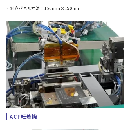
対応パネル寸法：150mm×150mm
ACF転着機