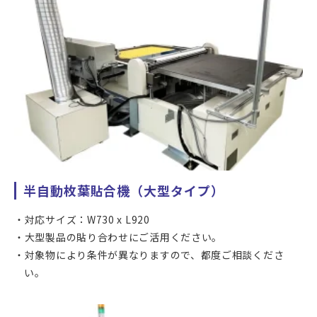
カメラアライメントにより、アライメントマーク間で
±0.05mmの高精度で貼合することができます。
アライメントには、専用に形成されたマークのほか、印刷開
口、フィルムやパネルの外形、パネルのアクティブエリアな
ど、カメラで確認できる場所を使うことができます。
ラミネーションできる対象は、ガラスパネルとカバーガラス
半自動枚葉貼合機（大型タイプ）
といった剛体同士のほか、ガラスへのフィルム貼り付け、フ
ィルム同士の貼り合わせにもお使いいただけます。
対応サイズ：W730 x L920
貼合物と被貼合物合計で150mmまでの高さに対応しますの
大型製品の貼り合わせにご活用ください。
で、複雑形状への貼り付けを行うことができます。
対象物により条件が異なりますので、都度ご相談くださ
い。
形状も、平面同士のほか、2.5Dや3D形状にも対応できます。
立体物や曲面形状への貼合は、ケースバイケースで装置対応
ができるか確認が必要になるため、その都度対応ができるか