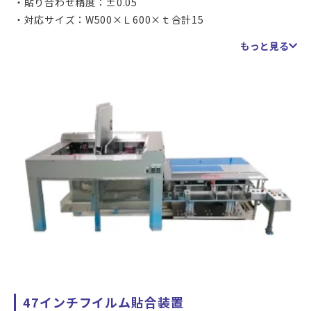
貼り合わせ精度：±0.05
の防止を図っています。
対応サイズ：W500×Ｌ600×ｔ合計15
重量：3kgまで
アライメントには、専用に形成されたマークを用いるほか、
もっと見る
タッチパネル・カバーガラス・保護フィルム 等々、各種
印刷開口、フィルムやガラス(パネル)の外形、その他のエッ
薄物の貼り合せに是非ご活用ください
ジ検出など、カメラで認識できる場所を使うことも可能で
曲率がゆるければ、2.5D（かまぼこ型）対応も可能です
す。
対象物により条件が異なりますので、都度ご相談ください
47インチフイルム貼合装置