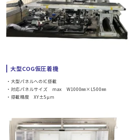
大型COG仮圧着機
大型パネルへのIC搭載
対応パネルサイズ max W1000㎜×L500㎜
搭載精度 XY±5µｍ