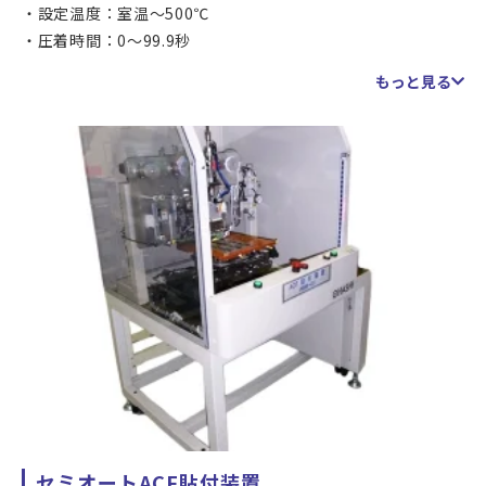
設定温度：室温～500℃
圧着時間：0～99.9秒
対応パネルサイズ：150×100～450×250ｍｍ
もっと見る
対応FPCサイズ：40×20～450×250ｍｍ
ESD対策：ステージ側面より除電ブロア
セミオートACF貼付装置