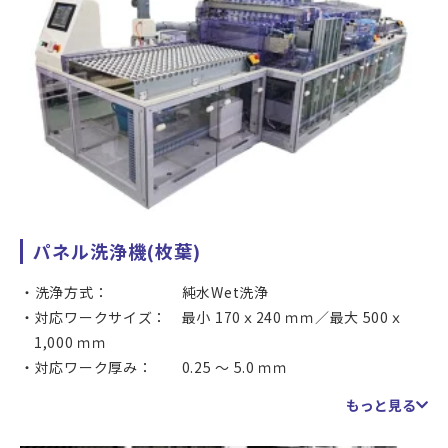
パネル洗浄機(枚葉)
洗浄方式： 純水Wet洗浄
対応ワークサイズ： 最小 170ｘ240 ｍｍ／最大 500ｘ
1,000 ｍｍ
対応ワーク厚み： 0.25 ～ 5.0 ｍｍ
マシンタクト： 40秒/pcs (ワークサイズ、基材等に
もっと見る
より変動します)