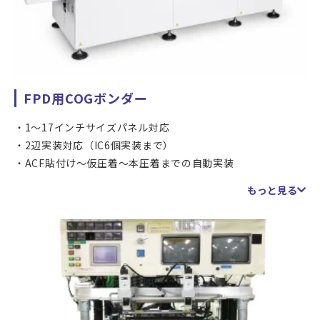
FPD用COGボンダー
1〜17インチサイズパネル対応
2辺実装対応（IC6個実装まで）
ACF貼付け〜仮圧着〜本圧着までの自動実装
IC多数個実装品、少量産対応
もっと見る