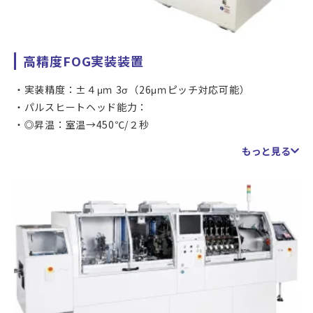
高精度FOG実装装置
実装精度：±４μｍ 3σ（26μｍピッチ対応可能）
パルスヒートヘッド能力：
◎昇温：室温→450℃/２秒
◎冷却：450℃→室温30秒
もっと見る
※低温ACF(高反応ACF)対応／接続部ボイドレス
高荷重ヘッド能力：2000N
対応サイズ：1～17in
装置サイクルタイム：15秒/１FPC
ウェット洗浄/プラズマ洗浄機能付き