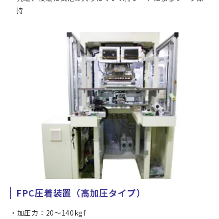
持
FPC圧着装置（高加圧タイプ）
加圧力：20～140kgf