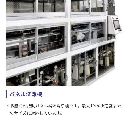
枚葉方式の純水ガラス洗浄機です。
ブラシ洗浄(2種類)、2流体洗浄を連続して実施し、リンス後
エアナイフにより乾燥させます。
カバーガラス、実装前の液晶セルやタッチパネル等の洗浄を
行うことができます。
最大500x1,000mmのワークサイズに対応しており、大型製
品も洗浄することが可能です。
パネル洗浄機
多層式の揺動パネル純水洗浄機です。最大12inch程度まで
のサイズに対応しています。