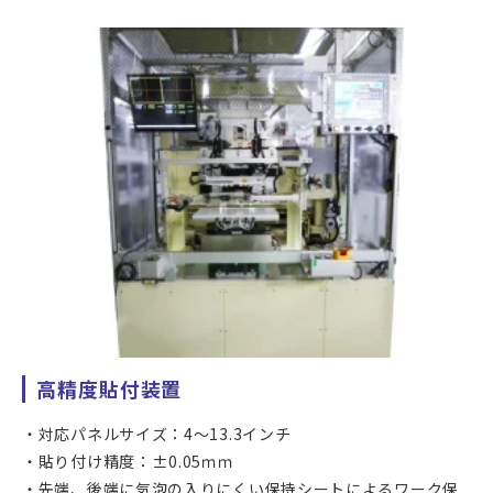
貼合機です。
最大500 × 600mmのワークに対して、カメラアライメント
により±0.1mmの高精度貼り付けを行うことができます。
カバーガラスへのフィルムセンサーラミネーション、カバー
ガラスへの保護フィルム貼り付け、偏光板貼り付けのほか、
各種機能性フィルムの貼合にお使いいただけます。
高精度貼付装置
対応パネルサイズ：4～13.3インチ
貼り付け精度：±0.05ｍｍ
先端、後端に気泡の入りにくい保持シートによるワーク保