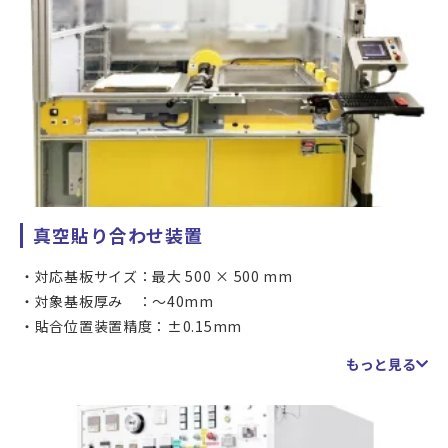
真空貼り合わせ装置
対応基板サイズ：最大 500 × 500 mm
対象基板厚み ：～40mm
貼合位置装置精度：±0.15mm
加圧レンジ : 0.05～0.5MPa（ダイアフラム）8t（リフ
もっと見る
ター）
加熱レンジ ： RT～100℃
真空度 ： ～MAX10pa