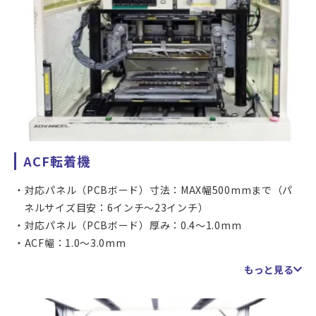
ACF転着機
対応パネル（PCBボード）寸法：MAX幅500mmまで（パ
ネルサイズ目安：6インチ～23インチ）
対応パネル（PCBボード）厚み：0.4～1.0mm
ACF幅：1.0～3.0mm
加圧能力：290～1080N（30～110kgf）
もっと見る