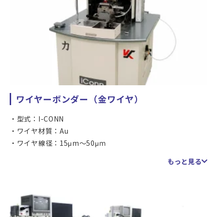
ワイヤーボンダー（金ワイヤ）
型式：I-CONN
ワイヤ材質：Au
ワイヤ線径：15μm～50μｍ
ボンドエリア：X 56mm × Y 80mm
もっと見る
ボンディング精度：±2.0μm
ワイヤー長（Φ25μｍ使用時）：最大7.6mm
最新のループコントロール
デュアル周波数、プログラマブル照明による基板種類対応