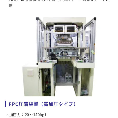
持
FPC圧着装置（高加圧タイプ）
加圧力：20～140kgf