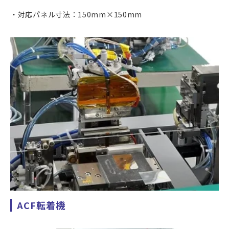
対応パネル寸法：150mm×150mm
ACF転着機