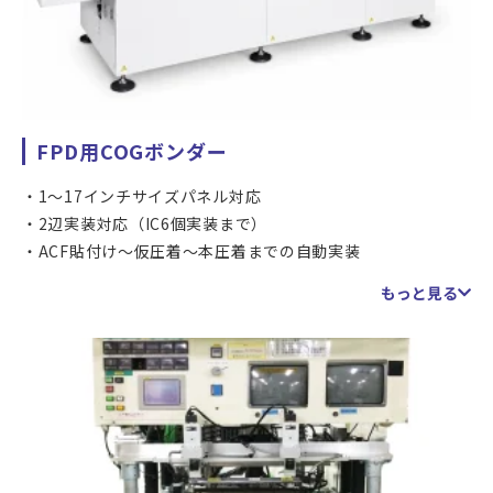
FPD用COGボンダー
1〜17インチサイズパネル対応
2辺実装対応（IC6個実装まで）
ACF貼付け〜仮圧着〜本圧着までの自動実装
IC多数個実装品、少量産対応
もっと見る