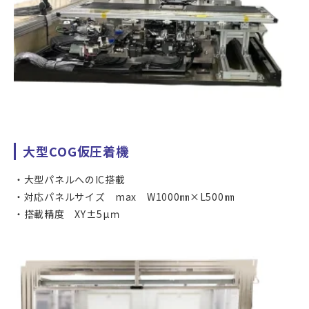
大型COG仮圧着機
大型パネルへのIC搭載
対応パネルサイズ max W1000㎜×L500㎜
搭載精度 XY±5µｍ