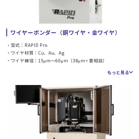
ワイヤーボンダー（銅ワイヤ・金ワイヤ）
型式：RAPID Pro
ワイヤ材質：Cu、Au、Ag
ワイヤ線径：15μm～60μm（38μm< 要相談）
ウルトラファインピッチ能力：35μmインラインパッドピ
もっと見る
ッチ
ボンドエリア：X 56mm×Y 90mm
ワークサイズ：長さ90-300mm、幅25-100mm、厚み0.1-
2.0mm