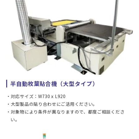
カメラアライメントにより、アライメントマーク間で
±0.05mmの高精度で貼合することができます。
アライメントには、専用に形成されたマークのほか、印刷開
口、フィルムやパネルの外形、パネルのアクティブエリアな
ど、カメラで確認できる場所を使うことができます。
ラミネーションできる対象は、ガラスパネルとカバーガラス
半自動枚葉貼合機（大型タイプ）
といった剛体同士のほか、ガラスへのフィルム貼り付け、フ
ィルム同士の貼り合わせにもお使いいただけます。
対応サイズ：W730 x L920
貼合物と被貼合物合計で150mmまでの高さに対応しますの
大型製品の貼り合わせにご活用ください。
で、複雑形状への貼り付けを行うことができます。
対象物により条件が異なりますので、都度ご相談くださ
い。
形状も、平面同士のほか、2.5Dや3D形状にも対応できます。
立体物や曲面形状への貼合は、ケースバイケースで装置対応
ができるか確認が必要になるため、その都度対応ができるか