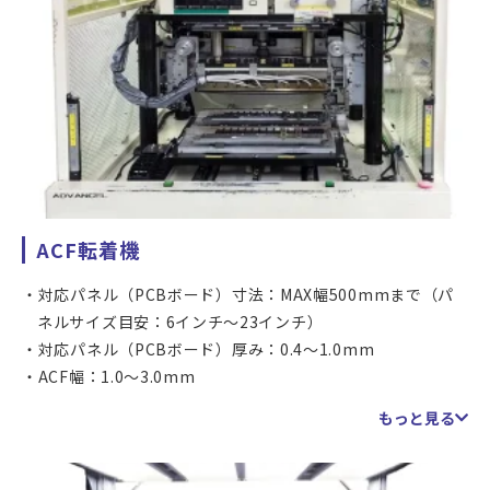
ACF転着機
対応パネル（PCBボード）寸法：MAX幅500mmまで（パ
ネルサイズ目安：6インチ～23インチ）
対応パネル（PCBボード）厚み：0.4～1.0mm
ACF幅：1.0～3.0mm
加圧能力：290～1080N（30～110kgf）
もっと見る