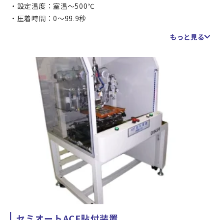
設定温度：室温～500℃
圧着時間：0～99.9秒
対応パネルサイズ：150×100～450×250ｍｍ
もっと見る
対応FPCサイズ：40×20～450×250ｍｍ
ESD対策：ステージ側面より除電ブロア
セミオートACF貼付装置