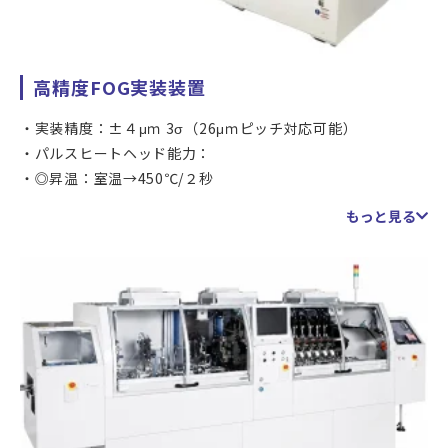
高精度FOG実装装置
実装精度：±４μｍ 3σ（26μｍピッチ対応可能）
パルスヒートヘッド能力：
◎昇温：室温→450℃/２秒
◎冷却：450℃→室温30秒
もっと見る
※低温ACF(高反応ACF)対応／接続部ボイドレス
高荷重ヘッド能力：2000N
対応サイズ：1～17in
装置サイクルタイム：15秒/１FPC
ウェット洗浄/プラズマ洗浄機能付き