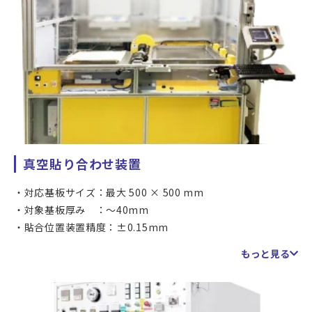
真空貼り合わせ装置
対応基板サイズ：最大 500 × 500 mm
対象基板厚み ：～40mm
貼合位置装置精度：±0.15mm
加圧レンジ : 0.05～0.5MPa（ダイアフラム）8t（リフ
もっと見る
ター）
加熱レンジ ： RT～100℃
真空度 ： ～MAX10pa