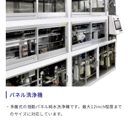
枚葉方式の純水ガラス洗浄機です。
ブラシ洗浄(2種類)、2流体洗浄を連続して実施し、リンス後
エアナイフにより乾燥させます。
カバーガラス、実装前の液晶セルやタッチパネル等の洗浄を
行うことができます。
最大500x1,000mmのワークサイズに対応しており、大型製
品も洗浄することが可能です。
パネル洗浄機
多層式の揺動パネル純水洗浄機です。最大12inch程度まで
のサイズに対応しています。