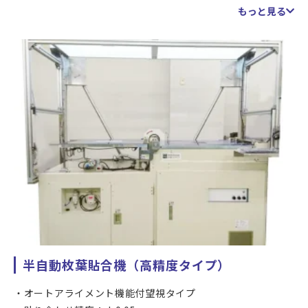
貼合形状：フラット＋フラット
もっと見る
フィルム給材：カセット対応 Min 20 x 40 mm、Max 200 x
400 mm
ガラス給材：オートチェンジャー付きトレイ対応 Min 20 x
40 mm、Max 200 x 400 mm (これ以上のサイズは手動
での給材対応)
クリーニング：ガラス非接触クリーニング、フィルム接触
式クリーニング
フィルムセパレータ自動剥がし機能
加圧設定範囲：0.15～0.5 MPa
サイクルタイム：20秒～
処理数量の多い量産を目的とするフルオートタイプの大気圧
貼合機です。
ガラスは貼合前段階にカセット詰めにて洗浄を行い、そのま
半自動枚葉貼合機（高精度タイプ）
ま貼合装置へ供給することで人の接触を減らすことができる
仕様となっています。さらに装置内に設けたクリーニング機
オートアライメント機能付望視タイプ
構により異物の除去を行い、静電気対策によって異物再付着