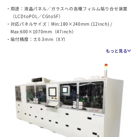
用途：液晶パネル／ガラスへの各種フィルム貼り合せ装置
（LCDtoPOL／CGtoSF）
対応パネルサイズ：Min:180×240mm (12inch) /
Max:600×1070mm（47inch）
貼付精度：±0.3mm（X.Y）
大型サイズに対応したフィルム貼合装置です。
もっと見る
最大600×1070mmのワークにフィルムを貼ることができま
す。LCDの偏光板貼り付け、カバーガラスへのフィルムへの
貼り付けなどにご利用いただけます。
アライメントはメカアライメントで、カバーガラスやLCDパ
ネルの外形と、フィルムの外形を位置決めして貼り付けま
す。貼り付け精度は±0.3mmとなります。