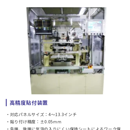
貼合機です。
最大500 × 600mmのワークに対して、カメラアライメント
により±0.1mmの高精度貼り付けを行うことができます。
カバーガラスへのフィルムセンサーラミネーション、カバー
ガラスへの保護フィルム貼り付け、偏光板貼り付けのほか、
各種機能性フィルムの貼合にお使いいただけます。
高精度貼付装置
対応パネルサイズ：4～13.3インチ
貼り付け精度：±0.05ｍｍ
先端、後端に気泡の入りにくい保持シートによるワーク保