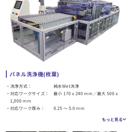
パネル洗浄機(枚葉)
洗浄方式： 純水Wet洗浄
対応ワークサイズ： 最小 170ｘ240 ｍｍ／最大 500ｘ
1,000 ｍｍ
対応ワーク厚み： 0.25 ～ 5.0 ｍｍ
マシンタクト： 40秒/pcs (ワークサイズ、基材等に
もっと見る
より変動します)