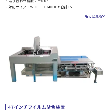
貼り合わせ精度：±0.05
の防止を図っています。
対応サイズ：W500×Ｌ600×ｔ合計15
重量：3kgまで
アライメントには、専用に形成されたマークを用いるほか、
もっと見る
タッチパネル・カバーガラス・保護フィルム 等々、各種
印刷開口、フィルムやガラス(パネル)の外形、その他のエッ
薄物の貼り合せに是非ご活用ください
ジ検出など、カメラで認識できる場所を使うことも可能で
曲率がゆるければ、2.5D（かまぼこ型）対応も可能です
す。
対象物により条件が異なりますので、都度ご相談ください
47インチフイルム貼合装置