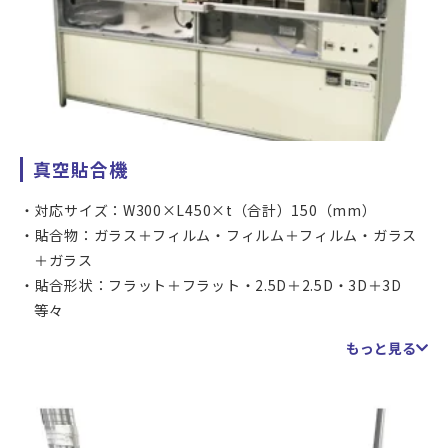
真空貼合機
対応サイズ：W300×L450×t（合計）150（mm）
貼合物：ガラス＋フィルム・フィルム＋フィルム・ガラス
＋ガラス
貼合形状：フラット＋フラット・2.5D＋2.5D・3D＋3D
等々
位置精度：±0.05mm（アライメントマークもしくは外形
もっと見る
合わせ）
加圧設定範囲：0.05～0.5MPa
チャンバー真空度：50Pa以下
真空貼り合わせ装置です。