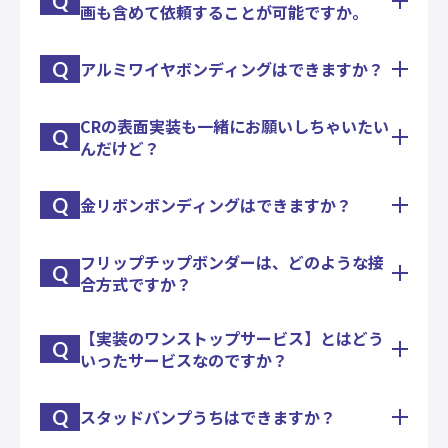
Q
画も含めて依頼することが可能ですか。
熱衝撃試験機・恒温恒湿槽・恒温恒湿室などを持っ
ております。
また、断面カットサンプルなども協力会社さんに委
Q
アルミワイヤボンディングはできますか？
お問合せ内容によっては、試験方法、計画書などの
託出来ますので、まずは必要評価項目についてご相
作成もお引き受けいたします。
談ください。
CRの表面実装も一緒にお願いしちゃいたい
アルミボンディングは、太線・細線・リボンに対応
Q
んだけど？
出来ます。
Q
金リボンボンディングはできますか？
少量でしたら、社内対応で。
数がまとまれば協力会社さんで対応できます。
ベアチップ実装含め我が社で一括して実装組立て
フリップチップボンダーは、どのような接
対応できるのですが、金リボンが非常に高価なこと
し、納品いたします。
Q
合方式ですか？
もあり、慎重にお打合せいただきながら進めさせて
いただければと思います。
金ウエッジボンディングも出来ます。
【実装のワンストップサービス】とはどう
加圧加熱方式です。
Q
いったサービスなのですか？
ＡＣＦ等の樹脂接合系の実装を得意としておりま
す。
Q
スタッドバンプうちはできますか？
実装・試作～量産準備～量産までの開発ステップ
と、回路設計・基板政策手配～治具作成～実装・組