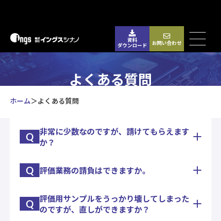
資料
お問い合わせ
ダウンロード
よくある質問
ホーム
よくある質問
非常に少数なのですが、請けてもらえます
Q
か？
Q
評価業務の請負はできますか。
1個からお請けいたします。
実際にワイヤーボンディング1本だけという試作案
件もございました。
評価用サンプルをうっかり壊してしまった
初回の業務については、お客様と綿密に内容のレベ
Q
のですが、直しができますか？
ル合せをしてから、業務を請負って実施いたしま