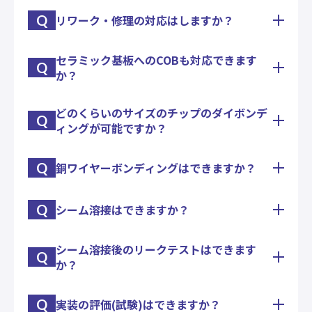
立までの全ての製造段階をカバーする一連のサービ
Q
リワーク・修理の対応はしますか？
金スタッドバンプ打ちは出来ます。
スを意味します。
フリップチップボンディングまでを一連で対応いた
します。
セラミック基板へのCOBも対応できます
一般的なリワークもいたしますし、実験品のワイヤ
Q
か？
ー張りなおしや、チップの乗せ換え等、様々なニー
ズにお応えします。
どのくらいのサイズのチップのダイボンデ
セラミック基板、アルミ基板、ガラス基板、シリコ
Q
ィングが可能ですか？
ン基板など、様々な基板への実装に対応しておりま
す。
また、それらの基板の製作・手配も承ります。
Q
銅ワイヤーボンディングはできますか？
チップサイズ(0.1ｍｍ〜15ｍｍ)のダイボンディン
グが出来る設備を保有しております。
チップサイズによって使用する設備を選定させてい
Q
シーム溶接はできますか？
弊社では15μm~60μmのワイヤ径の銅線ボールボン
ただきます。
ディングに対応出来る設備を保有しております
(38μm<要相談)のでお気軽にご相談ください
シーム溶接後のリークテストはできます
シーム溶接機を保有しておりますので、セラミック
Q
か？
パッケージやメタルパッケージの気密封止が必要な
試作・量産にも対応いたします。
Q
実装の評価(試験)はできますか？
パッケージの大きな漏れが分かるエアリークテスト