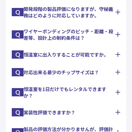
す。
開発段階の製品評価になりますが、守秘義
ワイヤの打ち直しなどは、これまでも実績がござい
Q
務はどのように対応していますか。
ます。ケースバイケースですので、まずはご相談い
ただければと思います。
ワイヤーボンディングのピッチ・距離・段
弊社で請負う場合は、お客様からのご要望に準じ
Q
差等、設計上の制約条件は？
て、守秘義務契約などを締結いたします。評価実施
場所については、必要に応じてパーテーションなど
で隔離いたします。
Q
恒温室に出入りすることが可能ですか。
基板やパッケージ、チップの状況によりまちまちで
す。
Q
対応出来る最少のチップサイズは？
お客様のご都合で、お客様が試験を実施していただ
まずは仕様についてご開示いただける範囲で構いま
くことが可能です。
せんので、ご相談いただければ、都度ご回答させて
いただきます。
恒温室を1日だけでもレンタルできます
基本は、□0.3㎜です。ＬＥＤ等での実績がござい
Q
か？
ます。
担当営業がお伺いいたしますので、お気軽にお問い
合わせください。
Q
実装性評価できますか？
問題はありません。1日からレンタルしていただく
ことが可能です。
製品の評価方法が分かりませんが、評価計
プル・シェア・ピールの強度試験機はもとより、冷