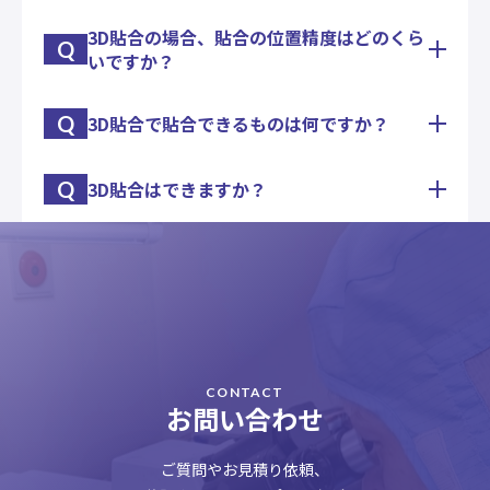
て、OCAを含む特殊フィルム（飛散防止フィルム、
ガラス基板フィルム基板共にFPC実装から貼付、検
HCフィルム、ARフィルム等）の貼付が可能です。
査工程まで対応可能です。
3D貼合の場合、貼合の位置精度はどのくら
弊社では、液晶パネル組立てを受託して10年以上
また、一部サイズでは±0.05㎜の高精度での貼付も
Q
タッチパネル組立の試作及び量産工場をお探しの際
いですか？
の実績があります。
可能です。
は、是非ご相談下さい。
現在では1インチ～最大47インチまでの偏光板貼付
是非ご相談下さい。
及び脱泡（オートクレーブ）が可能です。
Q
3D貼合で貼合できるものは何ですか？
装置仕様としては±0.1㎜になりますが、部材バラ
また一部サイズでは±0.05㎜の高精度での貼付も可
ツキ（外形寸法、印刷寸法、曲率バラツキ）により
能です。
変化する場合がございます。
是非ご相談下さい。
Q
3D貼合はできますか？
実績としては曲面ガラス＋フィルム、曲面ガラス＋
実サンプルでの精度評価テストを致しますので、ご
フラットガラス、曲面ポリカ＋フィルム、曲面ポリ
相談下さい。
カ＋ガラスがあります。
弊社では現在、1軸方向の曲面形状をした化粧板
曲率や形状に合わせ貼合材料、接着材料によって難
（カバーガラス等）に対して、ガラスやフィルムを
易度が変化致します。
貼合する技術を保有しております。
貼合可否について検討させて頂きますので、先ずは
接着材料はOCAとOCR、どちらも対応可能です。
ご相談下さい。
また曲面に沿わせる貼合、沿わせない貼合、どちら
も可能です。
CONTACT
2軸方向以上の曲面形状（自由曲面）への貼合につ
お問い合わせ
いては開発中です。
3D貼合は曲率、形状、基材特性、サイズ等により
ご質問やお見積り依頼、
対応がケースバイケースとなる為、是非ご相談下さ