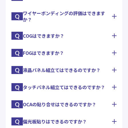
とパッケージの小さな漏れが分かるヘリウムリーク
テストを実施するする設備を保有しておりますの
ワイヤーボンディングの評価はできます
ダイシェア強度試験、ワイヤープル強度試験、ボー
で、お気軽にご相談ください
Q
か？
ルシェア強度試験、ACF実装時のピール強度試験の
他、温湿度耐久試験や冷熱衝撃試験にも対応いたし
ます。
Q
COGはできますか？
品質保証やメッキ評価の為に、ワイヤーボンディン
グのプル試験及びボールシェア試験が実施出来ま
す。
Q
FOGはできますか？
多種多様なサンプル作成を通じ、弊社では高いCOG
金ワイヤーボンディング以外にも、銀ワイヤー・銅
技術を保有しております。
ワイヤー・アルミワイヤーにも対応いたします。
基板中央部へICが配置されるガラス回路基板への
※基板状態によりボンディングが出来ない場合がご
Q
液晶パネル組立てはできるのですか？
多種多様なサンプル作成を通じ、弊社では高いFOG
COGにも対応が可能です。
ざいますので、まずはご相談ください
技術を保有しております。
また、弊社には実装に特化した専門部署もございま
2017年より、26μmピッチというファインピッチ対
す。
Q
タッチパネル組立てはできるのですか？
弊社のLCDモジュール工程の量産経験をベースに、
応を開始致しました。
実装にお困りの際は、是非ご相談下さい。
COG・FOGの実装から偏光板貼り・バックライトユ
また、ガラス基板以外にもフィルム基板への低温実
ニット組立て・点灯検査まで対応が可能です。
装等の取り組みを行っております。
Q
OCAの貼り合せはできるのですか？
弊社のLCDモジュール工程の量産経験をベースに、
1pcsから試作対応致しますので、お気軽に御相談
FOGでお困りの際は、是非ご相談下さい。
タッチパネルモジュールの実装組立てへの対応が可
下さい。
能です。
Q
偏光板貼りはできるのですか？
10年以上の貼付実績がある偏光板貼付技術を用い
現在需要が拡大しているタッチセンサーの組立は、