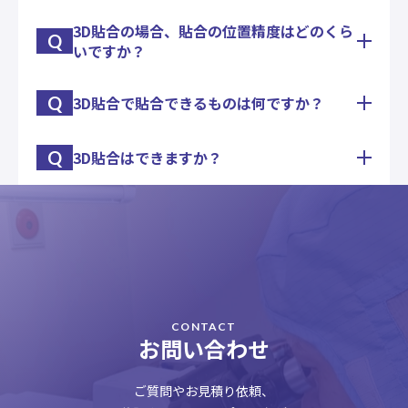
て、OCAを含む特殊フィルム（飛散防止フィルム、
ガラス基板フィルム基板共にFPC実装から貼付、検
HCフィルム、ARフィルム等）の貼付が可能です。
査工程まで対応可能です。
3D貼合の場合、貼合の位置精度はどのくら
弊社では、液晶パネル組立てを受託して10年以上
また、一部サイズでは±0.05㎜の高精度での貼付も
Q
タッチパネル組立の試作及び量産工場をお探しの際
いですか？
の実績があります。
可能です。
は、是非ご相談下さい。
現在では1インチ～最大47インチまでの偏光板貼付
是非ご相談下さい。
及び脱泡（オートクレーブ）が可能です。
Q
3D貼合で貼合できるものは何ですか？
装置仕様としては±0.1㎜になりますが、部材バラ
また一部サイズでは±0.05㎜の高精度での貼付も可
ツキ（外形寸法、印刷寸法、曲率バラツキ）により
能です。
変化する場合がございます。
是非ご相談下さい。
Q
3D貼合はできますか？
実績としては曲面ガラス＋フィルム、曲面ガラス＋
実サンプルでの精度評価テストを致しますので、ご
フラットガラス、曲面ポリカ＋フィルム、曲面ポリ
相談下さい。
カ＋ガラスがあります。
弊社では現在、1軸方向の曲面形状をした化粧板
曲率や形状に合わせ貼合材料、接着材料によって難
（カバーガラス等）に対して、ガラスやフィルムを
易度が変化致します。
貼合する技術を保有しております。
貼合可否について検討させて頂きますので、先ずは
接着材料はOCAとOCR、どちらも対応可能です。
ご相談下さい。
また曲面に沿わせる貼合、沿わせない貼合、どちら
も可能です。
CONTACT
2軸方向以上の曲面形状（自由曲面）への貼合につ
お問い合わせ
いては開発中です。
3D貼合は曲率、形状、基材特性、サイズ等により
ご質問やお見積り依頼、
対応がケースバイケースとなる為、是非ご相談下さ