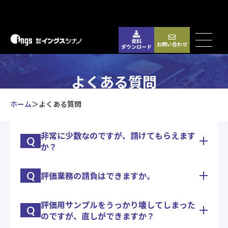
資料
お問い合わせ
ダウンロード
よくある質問
ホーム
よくある質問
非常に少数なのですが、請けてもらえます
Q
か？
Q
評価業務の請負はできますか。
1個からお請けいたします。
実際にワイヤーボンディング1本だけという試作案
件もございました。
評価用サンプルをうっかり壊してしまった
初回の業務については、お客様と綿密に内容のレベ
Q
のですが、直しができますか？
ル合せをしてから、業務を請負って実施いたしま