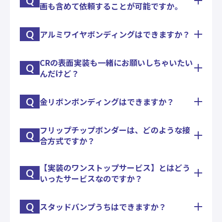
Q
画も含めて依頼することが可能ですか。
熱衝撃試験機・恒温恒湿槽・恒温恒湿室などを持っ
ております。
また、断面カットサンプルなども協力会社さんに委
Q
アルミワイヤボンディングはできますか？
お問合せ内容によっては、試験方法、計画書などの
託出来ますので、まずは必要評価項目についてご相
作成もお引き受けいたします。
談ください。
CRの表面実装も一緒にお願いしちゃいたい
アルミボンディングは、太線・細線・リボンに対応
Q
んだけど？
出来ます。
Q
金リボンボンディングはできますか？
少量でしたら、社内対応で。
数がまとまれば協力会社さんで対応できます。
ベアチップ実装含め我が社で一括して実装組立て
フリップチップボンダーは、どのような接
対応できるのですが、金リボンが非常に高価なこと
し、納品いたします。
Q
合方式ですか？
もあり、慎重にお打合せいただきながら進めさせて
いただければと思います。
金ウエッジボンディングも出来ます。
【実装のワンストップサービス】とはどう
加圧加熱方式です。
Q
いったサービスなのですか？
ＡＣＦ等の樹脂接合系の実装を得意としておりま
す。
Q
スタッドバンプうちはできますか？
実装・試作～量産準備～量産までの開発ステップ
と、回路設計・基板政策手配～治具作成～実装・組