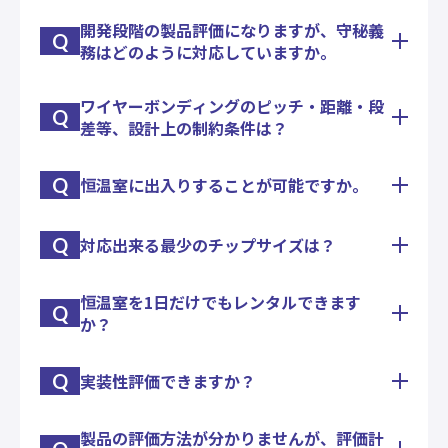
す。
開発段階の製品評価になりますが、守秘義
ワイヤの打ち直しなどは、これまでも実績がござい
Q
務はどのように対応していますか。
ます。ケースバイケースですので、まずはご相談い
ただければと思います。
ワイヤーボンディングのピッチ・距離・段
弊社で請負う場合は、お客様からのご要望に準じ
Q
差等、設計上の制約条件は？
て、守秘義務契約などを締結いたします。評価実施
場所については、必要に応じてパーテーションなど
で隔離いたします。
Q
恒温室に出入りすることが可能ですか。
基板やパッケージ、チップの状況によりまちまちで
す。
Q
対応出来る最少のチップサイズは？
お客様のご都合で、お客様が試験を実施していただ
まずは仕様についてご開示いただける範囲で構いま
くことが可能です。
せんので、ご相談いただければ、都度ご回答させて
いただきます。
恒温室を1日だけでもレンタルできます
基本は、□0.3㎜です。ＬＥＤ等での実績がござい
Q
か？
ます。
担当営業がお伺いいたしますので、お気軽にお問い
合わせください。
Q
実装性評価できますか？
問題はありません。1日からレンタルしていただく
ことが可能です。
製品の評価方法が分かりませんが、評価計
プル・シェア・ピールの強度試験機はもとより、冷