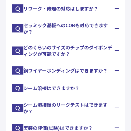
立までの全ての製造段階をカバーする一連のサービ
Q
リワーク・修理の対応はしますか？
金スタッドバンプ打ちは出来ます。
スを意味します。
フリップチップボンディングまでを一連で対応いた
します。
セラミック基板へのCOBも対応できます
一般的なリワークもいたしますし、実験品のワイヤ
Q
か？
ー張りなおしや、チップの乗せ換え等、様々なニー
ズにお応えします。
どのくらいのサイズのチップのダイボンデ
セラミック基板、アルミ基板、ガラス基板、シリコ
Q
ィングが可能ですか？
ン基板など、様々な基板への実装に対応しておりま
す。
また、それらの基板の製作・手配も承ります。
Q
銅ワイヤーボンディングはできますか？
チップサイズ(0.1ｍｍ〜15ｍｍ)のダイボンディン
グが出来る設備を保有しております。
チップサイズによって使用する設備を選定させてい
Q
シーム溶接はできますか？
弊社では15μm~60μmのワイヤ径の銅線ボールボン
ただきます。
ディングに対応出来る設備を保有しております
(38μm<要相談)のでお気軽にご相談ください
シーム溶接後のリークテストはできます
シーム溶接機を保有しておりますので、セラミック
Q
か？
パッケージやメタルパッケージの気密封止が必要な
試作・量産にも対応いたします。
Q
実装の評価(試験)はできますか？
パッケージの大きな漏れが分かるエアリークテスト