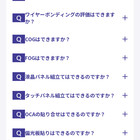
とパッケージの小さな漏れが分かるヘリウムリーク
テストを実施するする設備を保有しておりますの
ワイヤーボンディングの評価はできます
ダイシェア強度試験、ワイヤープル強度試験、ボー
で、お気軽にご相談ください
Q
か？
ルシェア強度試験、ACF実装時のピール強度試験の
他、温湿度耐久試験や冷熱衝撃試験にも対応いたし
ます。
Q
COGはできますか？
品質保証やメッキ評価の為に、ワイヤーボンディン
グのプル試験及びボールシェア試験が実施出来ま
す。
Q
FOGはできますか？
多種多様なサンプル作成を通じ、弊社では高いCOG
金ワイヤーボンディング以外にも、銀ワイヤー・銅
技術を保有しております。
ワイヤー・アルミワイヤーにも対応いたします。
基板中央部へICが配置されるガラス回路基板への
※基板状態によりボンディングが出来ない場合がご
Q
液晶パネル組立てはできるのですか？
多種多様なサンプル作成を通じ、弊社では高いFOG
COGにも対応が可能です。
ざいますので、まずはご相談ください
技術を保有しております。
また、弊社には実装に特化した専門部署もございま
2017年より、26μmピッチというファインピッチ対
す。
Q
タッチパネル組立てはできるのですか？
弊社のLCDモジュール工程の量産経験をベースに、
応を開始致しました。
実装にお困りの際は、是非ご相談下さい。
COG・FOGの実装から偏光板貼り・バックライトユ
また、ガラス基板以外にもフィルム基板への低温実
ニット組立て・点灯検査まで対応が可能です。
装等の取り組みを行っております。
Q
OCAの貼り合せはできるのですか？
弊社のLCDモジュール工程の量産経験をベースに、
1pcsから試作対応致しますので、お気軽に御相談
FOGでお困りの際は、是非ご相談下さい。
タッチパネルモジュールの実装組立てへの対応が可
下さい。
能です。
Q
偏光板貼りはできるのですか？
10年以上の貼付実績がある偏光板貼付技術を用い
現在需要が拡大しているタッチセンサーの組立は、