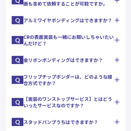
Q
画も含めて依頼することが可能ですか。
熱衝撃試験機・恒温恒湿槽・恒温恒湿室などを持っ
ております。
また、断面カットサンプルなども協力会社さんに委
Q
アルミワイヤボンディングはできますか？
お問合せ内容によっては、試験方法、計画書などの
託出来ますので、まずは必要評価項目についてご相
作成もお引き受けいたします。
談ください。
CRの表面実装も一緒にお願いしちゃいたい
アルミボンディングは、太線・細線・リボンに対応
Q
んだけど？
出来ます。
Q
金リボンボンディングはできますか？
少量でしたら、社内対応で。
数がまとまれば協力会社さんで対応できます。
ベアチップ実装含め我が社で一括して実装組立て
フリップチップボンダーは、どのような接
対応できるのですが、金リボンが非常に高価なこと
し、納品いたします。
Q
合方式ですか？
もあり、慎重にお打合せいただきながら進めさせて
いただければと思います。
金ウエッジボンディングも出来ます。
【実装のワンストップサービス】とはどう
加圧加熱方式です。
Q
いったサービスなのですか？
ＡＣＦ等の樹脂接合系の実装を得意としておりま
す。
Q
スタッドバンプうちはできますか？
実装・試作～量産準備～量産までの開発ステップ
と、回路設計・基板政策手配～治具作成～実装・組