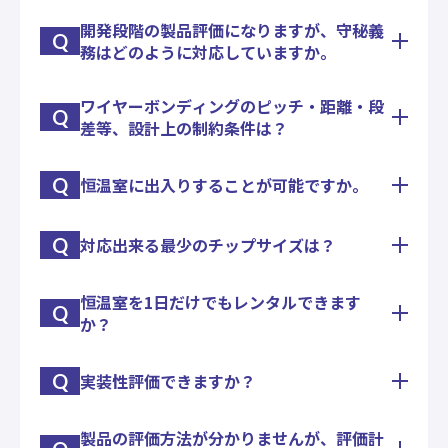
す。
開発段階の製品評価になりますが、守秘義
ワイヤの打ち直しなどは、これまでも実績がござい
Q
務はどのように対応していますか。
ます。ケースバイケースですので、まずはご相談い
ただければと思います。
ワイヤーボンディングのピッチ・距離・段
弊社で請負う場合は、お客様からのご要望に準じ
Q
差等、設計上の制約条件は？
て、守秘義務契約などを締結いたします。評価実施
場所については、必要に応じてパーテーションなど
で隔離いたします。
Q
恒温室に出入りすることが可能ですか。
基板やパッケージ、チップの状況によりまちまちで
す。
Q
対応出来る最少のチップサイズは？
お客様のご都合で、お客様が試験を実施していただ
まずは仕様についてご開示いただける範囲で構いま
くことが可能です。
せんので、ご相談いただければ、都度ご回答させて
いただきます。
恒温室を1日だけでもレンタルできます
基本は、□0.3㎜です。ＬＥＤ等での実績がござい
Q
か？
ます。
担当営業がお伺いいたしますので、お気軽にお問い
合わせください。
Q
実装性評価できますか？
問題はありません。1日からレンタルしていただく
ことが可能です。
製品の評価方法が分かりませんが、評価計
プル・シェア・ピールの強度試験機はもとより、冷