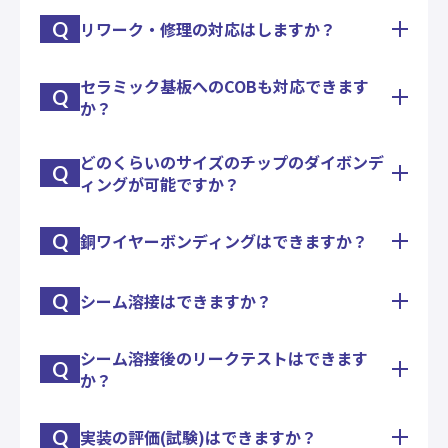
立までの全ての製造段階をカバーする一連のサービ
Q
リワーク・修理の対応はしますか？
金スタッドバンプ打ちは出来ます。
スを意味します。
フリップチップボンディングまでを一連で対応いた
します。
セラミック基板へのCOBも対応できます
一般的なリワークもいたしますし、実験品のワイヤ
Q
か？
ー張りなおしや、チップの乗せ換え等、様々なニー
ズにお応えします。
どのくらいのサイズのチップのダイボンデ
セラミック基板、アルミ基板、ガラス基板、シリコ
Q
ィングが可能ですか？
ン基板など、様々な基板への実装に対応しておりま
す。
また、それらの基板の製作・手配も承ります。
Q
銅ワイヤーボンディングはできますか？
チップサイズ(0.1ｍｍ〜15ｍｍ)のダイボンディン
グが出来る設備を保有しております。
チップサイズによって使用する設備を選定させてい
Q
シーム溶接はできますか？
弊社では15μm~60μmのワイヤ径の銅線ボールボン
ただきます。
ディングに対応出来る設備を保有しております
(38μm<要相談)のでお気軽にご相談ください
シーム溶接後のリークテストはできます
シーム溶接機を保有しておりますので、セラミック
Q
か？
パッケージやメタルパッケージの気密封止が必要な
試作・量産にも対応いたします。
Q
実装の評価(試験)はできますか？
パッケージの大きな漏れが分かるエアリークテスト