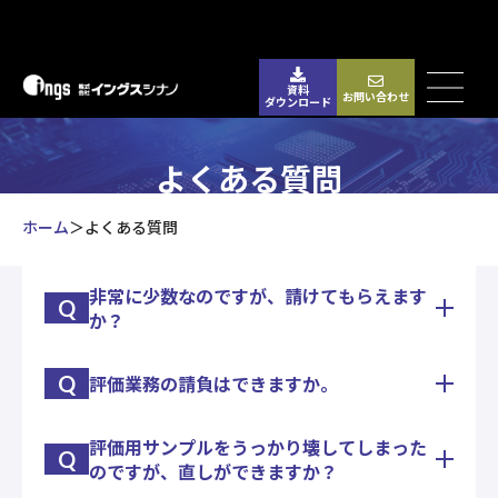
資料
お問い合わせ
ダウンロード
よくある質問
ホーム
よくある質問
非常に少数なのですが、請けてもらえます
Q
か？
Q
評価業務の請負はできますか。
1個からお請けいたします。
実際にワイヤーボンディング1本だけという試作案
件もございました。
評価用サンプルをうっかり壊してしまった
初回の業務については、お客様と綿密に内容のレベ
Q
のですが、直しができますか？
ル合せをしてから、業務を請負って実施いたしま