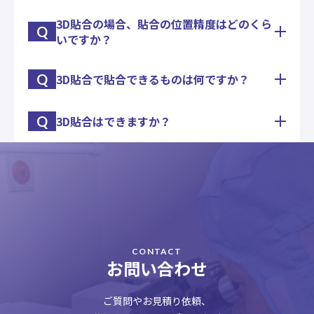
て、OCAを含む特殊フィルム（飛散防止フィルム、
ガラス基板フィルム基板共にFPC実装から貼付、検
HCフィルム、ARフィルム等）の貼付が可能です。
査工程まで対応可能です。
3D貼合の場合、貼合の位置精度はどのくら
弊社では、液晶パネル組立てを受託して10年以上
また、一部サイズでは±0.05㎜の高精度での貼付も
Q
タッチパネル組立の試作及び量産工場をお探しの際
いですか？
の実績があります。
可能です。
は、是非ご相談下さい。
現在では1インチ～最大47インチまでの偏光板貼付
是非ご相談下さい。
及び脱泡（オートクレーブ）が可能です。
Q
3D貼合で貼合できるものは何ですか？
装置仕様としては±0.1㎜になりますが、部材バラ
また一部サイズでは±0.05㎜の高精度での貼付も可
ツキ（外形寸法、印刷寸法、曲率バラツキ）により
能です。
変化する場合がございます。
是非ご相談下さい。
Q
3D貼合はできますか？
実績としては曲面ガラス＋フィルム、曲面ガラス＋
実サンプルでの精度評価テストを致しますので、ご
フラットガラス、曲面ポリカ＋フィルム、曲面ポリ
相談下さい。
カ＋ガラスがあります。
弊社では現在、1軸方向の曲面形状をした化粧板
曲率や形状に合わせ貼合材料、接着材料によって難
（カバーガラス等）に対して、ガラスやフィルムを
易度が変化致します。
貼合する技術を保有しております。
貼合可否について検討させて頂きますので、先ずは
接着材料はOCAとOCR、どちらも対応可能です。
ご相談下さい。
また曲面に沿わせる貼合、沿わせない貼合、どちら
も可能です。
CONTACT
2軸方向以上の曲面形状（自由曲面）への貼合につ
お問い合わせ
いては開発中です。
3D貼合は曲率、形状、基材特性、サイズ等により
ご質問やお見積り依頼、
対応がケースバイケースとなる為、是非ご相談下さ