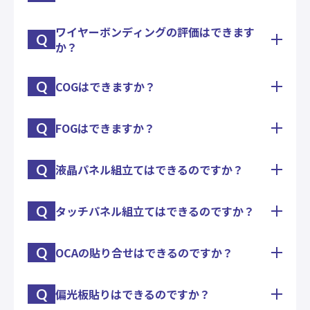
とパッケージの小さな漏れが分かるヘリウムリーク
テストを実施するする設備を保有しておりますの
ワイヤーボンディングの評価はできます
ダイシェア強度試験、ワイヤープル強度試験、ボー
で、お気軽にご相談ください
Q
か？
ルシェア強度試験、ACF実装時のピール強度試験の
他、温湿度耐久試験や冷熱衝撃試験にも対応いたし
ます。
Q
COGはできますか？
品質保証やメッキ評価の為に、ワイヤーボンディン
グのプル試験及びボールシェア試験が実施出来ま
す。
Q
FOGはできますか？
多種多様なサンプル作成を通じ、弊社では高いCOG
金ワイヤーボンディング以外にも、銀ワイヤー・銅
技術を保有しております。
ワイヤー・アルミワイヤーにも対応いたします。
基板中央部へICが配置されるガラス回路基板への
※基板状態によりボンディングが出来ない場合がご
Q
液晶パネル組立てはできるのですか？
多種多様なサンプル作成を通じ、弊社では高いFOG
COGにも対応が可能です。
ざいますので、まずはご相談ください
技術を保有しております。
また、弊社には実装に特化した専門部署もございま
2017年より、26μmピッチというファインピッチ対
す。
Q
タッチパネル組立てはできるのですか？
弊社のLCDモジュール工程の量産経験をベースに、
応を開始致しました。
実装にお困りの際は、是非ご相談下さい。
COG・FOGの実装から偏光板貼り・バックライトユ
また、ガラス基板以外にもフィルム基板への低温実
ニット組立て・点灯検査まで対応が可能です。
装等の取り組みを行っております。
Q
OCAの貼り合せはできるのですか？
弊社のLCDモジュール工程の量産経験をベースに、
1pcsから試作対応致しますので、お気軽に御相談
FOGでお困りの際は、是非ご相談下さい。
タッチパネルモジュールの実装組立てへの対応が可
下さい。
能です。
Q
偏光板貼りはできるのですか？
10年以上の貼付実績がある偏光板貼付技術を用い
現在需要が拡大しているタッチセンサーの組立は、