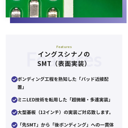
Features
Features
イングスシナノの
SMT（表面実装）
ボンディング工程を熟知した「パッド近接配
置」
ミニLED技術を転用した「超微細・多連実装」
大型基板（12インチ）の実装ご対応致します。
「先SMT」から「後ボンディング」への一貫体