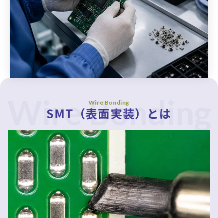
Wire Bonding
Wire Bonding
SMT（表面実装）とは