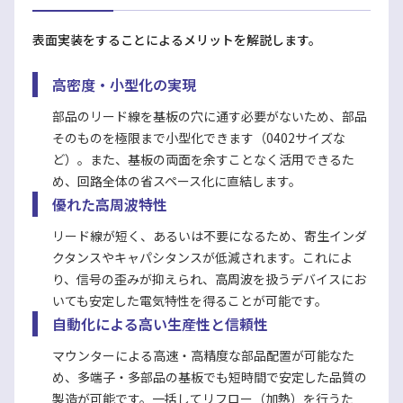
表面実装をすることによるメリットを解説します。
高密度・小型化の実現
部品のリード線を基板の穴に通す必要がないため、部品
そのものを極限まで小型化できます（0402サイズな
ど）。また、基板の両面を余すことなく活用できるた
め、回路全体の省スペース化に直結します。
優れた高周波特性
リード線が短く、あるいは不要になるため、寄生インダ
クタンスやキャパシタンスが低減されます。これによ
り、信号の歪みが抑えられ、高周波を扱うデバイスにお
いても安定した電気特性を得ることが可能です。
自動化による高い生産性と信頼性
マウンターによる高速・高精度な部品配置が可能なた
め、多端子・多部品の基板でも短時間で安定した品質の
製造が可能です。一括してリフロー（加熱）を行うた