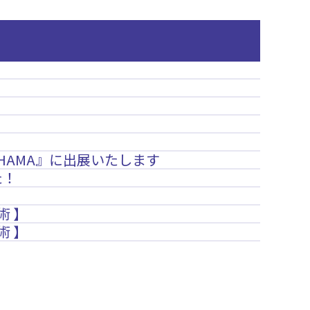
OHAMA』に出展いたします
た！
術 】
術 】