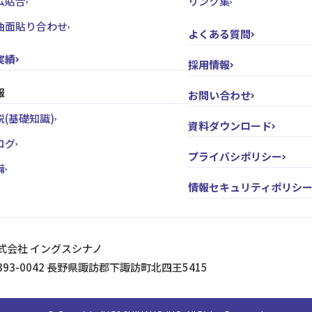
ム貼合
リンク集
曲面貼り合わせ
よくある質問
実績
採用情報
報
お問い合わせ
(基礎知識)
資料ダウンロード
ログ
プライバシポリシー
備
情報セキュリティポリシ
式会社 イングスシナノ
393-0042 長野県諏訪郡下諏訪町北四王5415