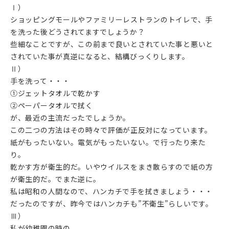
Ⅰ）
ショッピングモールやファミリーレストランのトイレで、手
を洗った後どうされてますでしょうか？
些細なことですが、この前まで良いとされていた事と悪いと
されていた事が真逆になると、結構びっくりします。
Ⅱ）
手を洗って・・・
①ジェットタオルで乾かす
②ペーパータオルで拭く
が、最近の主流だったでしょうか。
この二つの方法はその時々で評価が正反対になっています。
紙がもったいない。電気がもったいない。で行ったり来た
り。
乾かす方が衛生的だ。いやウイルスをまき散らすので紙の方
が衛生的だ。でまた逆に。
私は昭和の人間なので、ハンカチで手を拭きましょう・・・
だったのですが、昨今ではハンカチも”不衛生”らしいです。
Ⅲ）
私が幼稚園の時の